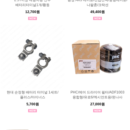
2.5T이상 대형차량 신주
광성 AK3 에어혼/전압선택/중형에어혼/
배터리터미널1개/황동
나팔혼/크락션
12,700원
49,400원
현대 순정형 배터리 터미널 1세트/
PHC/에어 드라이어 필터/ADF1003
플러스/마이너스
융합형/유로6/엑시언트용/왼나사
5,700원
27,000원