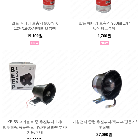
말표 배터리 보충액 900ml X
말표 배터리 보충액 900ml 1개/
12개/1BOX/밧데리보충액
밧데리보충액
19,100원
1,700원
KB-56 프리볼트 중 후진부저 1개/
기원전자 중형 후진부저/빽부져/경음기/
방수형/단속음/배선타입/후진벨/빽부져/
후진벨
기원/국내
27,000원