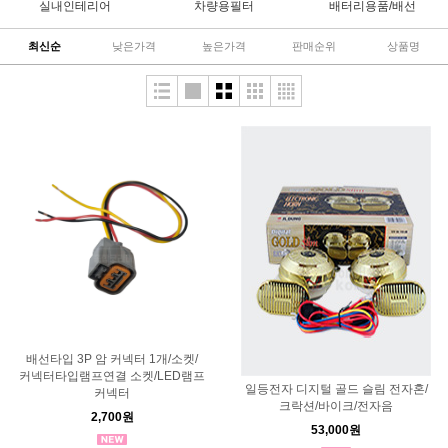
실내인테리어
차량용필터
배터리용품/배선
최신순
낮은가격
높은가격
판매순위
상품명
배선타입 3P 암 커넥터 1개/소켓/
커넥터타입램프연결 소켓/LED램프
일등전자 디지털 골드 슬림 전자혼/
커넥터
크락션/바이크/전자음
2,700원
53,000원