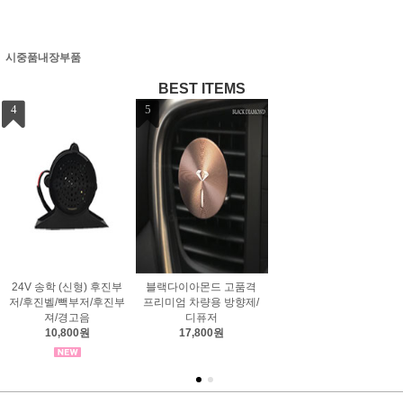
시중품내장부품
BEST ITEMS
1
2
3
일등전자 디지털 골드 슬
삼지전장 매직전기혼 24
삼지전장 다세론 1 사운
림 전자혼/크락션/바이크/
V/쌍혼/크락숀/바이크/로
드혼 24V/디지털혼/사운
전자음
우/하이혼
드혼
53,000원
44,600원
44,900원