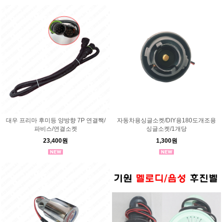
대우 프리마 후미등 양방향 7P 연결짹/
자동차용싱글소켓/DIY용180도개조용
파비스/연결소켓
싱글소켓/1개당
23,400원
1,300원