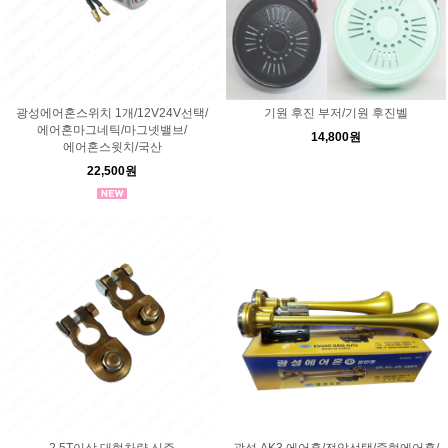
광성에어혼스위치 1개/12V24V선택/
기원 후진 부저/기원 후진벨
에어혼마그네틱/마그넷밸브/
14,800원
에어혼스윗치/국산
22,500원