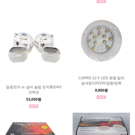
CAPRO 12구 LED 원형 탑차
실내등/12V24V겸용/정복
일등전자 뉴 실버 슬림 전자혼/24V/
9,900원
크략션
53,000원