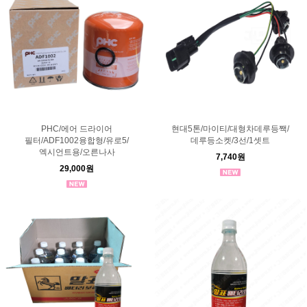
PHC/에어 드라이어
현대5톤/마이티/대형차데루등짹/
필터/ADF1002융합형/유로5/
데루등소켓/3선/1셋트
엑시언트용/오른나사
7,740원
29,000원