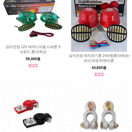
삼지전장 12V 매직디지털 다세론 3
사운드 혼/크락션
삼지전장 매직전기혼 24V/쌍혼/크락숀/
59,400원
바이크/로우/하이혼
44,600원