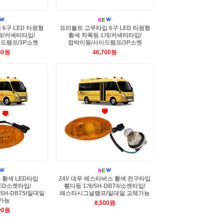
6구 LED 타원형
프리볼트 고무타입 6구 LED 타원형
개/커넥터타입/
황색 차폭등 1개/커넥터타입/
드램프/3P소켓
깜박이등/사이드램프/3P소켓
00원
46,700원
타 황색 LED타입
24V 대우 레스타버스 황색 전구타입
LED소켓타입/
휀다등 1개/SH-DB74/소켓타입/
H-DB75/일대일
레스타시그널램프/일대일 교체가능
가능
8,500원
00원