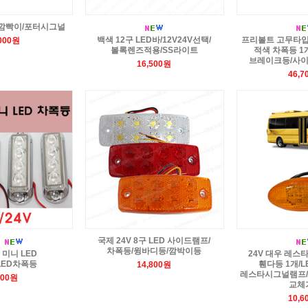
 깜빡이/포터시그널
백색 12구 LED바/12V24V선택/
프리볼트 고무타입 
,000원
볼록렌즈적용/SS라이트
적색 차폭등 1
브레이크등/사이
16,500원
46,7
국제 24V 8구 LED 사이드램프/
차폭등/윙바디등/깜박이등
 미니 LED
24V 대우 레스
LED차폭등
휀다등 1개/
14,800원
레스타시그널램프/S
400원
교체
10,6