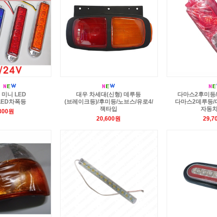
 미니 LED
대우 차세대(신형) 데루등
다마스2후미등
LED차폭등
(브레이크등)/후미등/노브스/유로4/
다마스2데루등/
잭타입
자동
,300원
20,600원
29,7