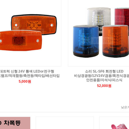
대트럭 신형 24V 황색 LEDor전구형
소리 SL-SF6 회전형 LED
램프/적재함등/측면등/잭타입/배선타입
비상경광등/12V24V겸용/회전식경광
안전용품/자석식/피스식
5,000원
52,000원
낮은가