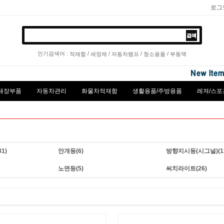
로그
인기검색어 :
/
/
/
/
적재함
세정제
자동차램프
청소용품
부동액
내장부품
자동차관리
화물차적재함
생활용품/주방용품
레져/스포
31)
안개등
(6)
방향지시등(시그널)
(1
노면등
(5)
써치라이트
(26)