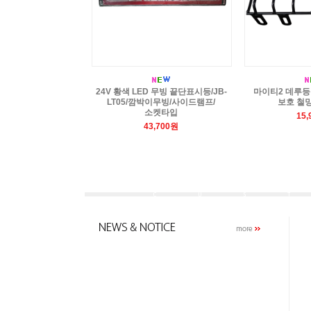
24V 황색 LED 무빙 끝단표시등/JB-
마이티2 데루등
LT05/깜박이무빙/사이드램프/
보호 철망
소켓타입
15
43,700원