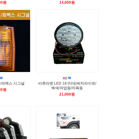
00원
14,000원
널/파멕스 시그널
비츄라맨 LED 18구(대)써치라이트/
백색/작업등/차폭등
80원
21,000원