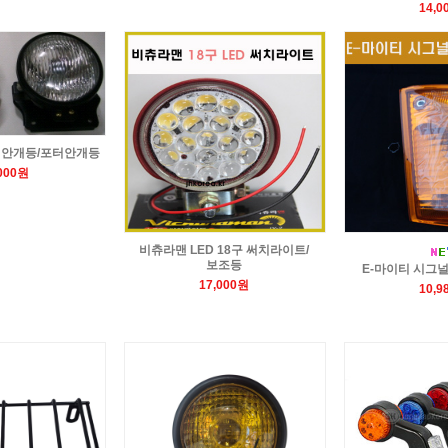
14,0
 안개등/포터안개등
,000원
비츄라맨 LED 18구 써치라이트/
보조등
E-마이티 시그
17,000원
10,9