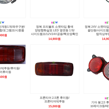
 안개등1개/좌우구분/
정복 프리볼트 소켓타입 황색
정복 24V 소켓타입
함/포그램프/시중품
양방향화살표 LED 옆면등 1개/
끝단등/사이드램프
사이드램프/12V24V공용/짹모양확인
탑차상부
,000원
14,900원
14,9
/데루등/후미등/
어후미등
,500원
프론티어 2.5톤 후미등/
프론티어데루등
기아 봉고3 
브레이크등/테
15,000원