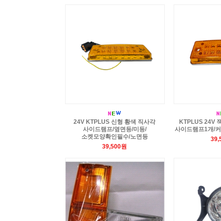
24V KTPLUS 신형 황색 직사각
KTPLUS 24V
사이드램프/옆면등/미등/
사이드램프1개/커
소켓모양확인필수/노면등
39
39,500원