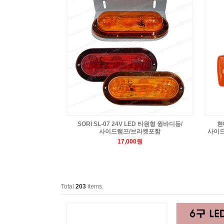
SORI SL-07 24V LED 타원형 윙바디등/
현
사이드램프/브라켓포함
사이드
17,000원
Total
203
items.