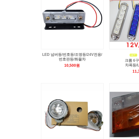
LED 넘버등/번호등/조명등/24V전용/
번호판등/화물차
크롬 6구
차폭등/
10,500원
11