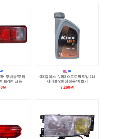
포터 후비등/포터
GS칼텍스 슈퍼2스트로크오일 1L/
럭 브레이크등
사이클/2행정전용/예초기
00원
8,260원