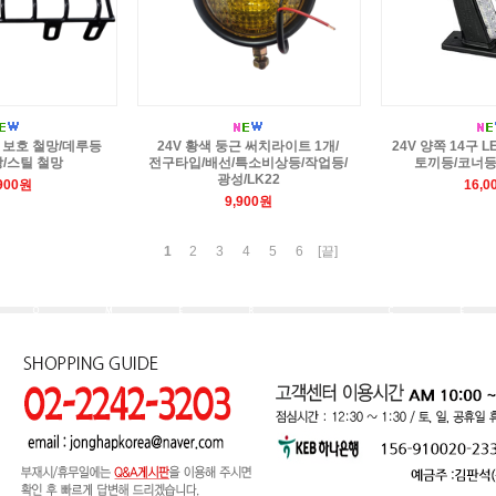
 보호 철망/데루등
24V 황색 둥근 써치라이트 1개/
24V 양쪽 14구 L
/스틸 철망
전구타입/배선/특소비상등/작업등/
토끼등/코너등
광성/LK22
,900원
16,0
9,900원
1
2
3
4
5
6
[끝]