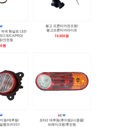
봉고 프론티어전조등/
봉고프론티어라이트
 적색 화살표 LED
1개/CAPRO/
74,900원
등/안전등
00원
후미등/데루등/
포터2 데루등(후미등)/시중품/
일램프/ASSY
브레이크등/후진등