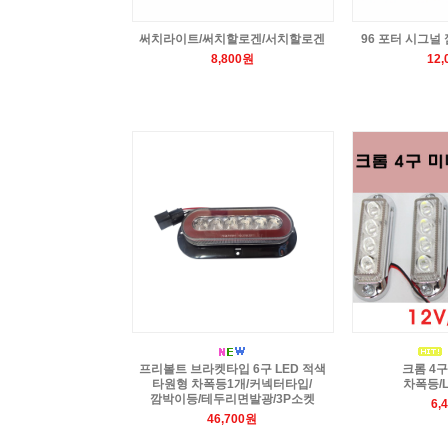
써치라이트/써치할로겐/서치할로겐
96 포터 시그널
8,800원
12
프리볼트 브라켓타입 6구 LED 적색
크롬 4구
타원형 차폭등1개/커넥터타입/
차폭등/
깜박이등/테두리면발광/3P소켓
6,
46,700원