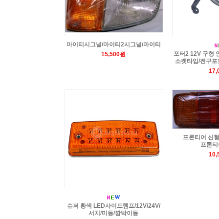
마이티시그널/마이티2시그널/마이티
포터2 12V 구형
15,500원
소켓타입/전구포
17
프론티어 신형
프론티
10
슈퍼 황색 LED사이드램프/12V/24V/
서치/미등/깜박이등