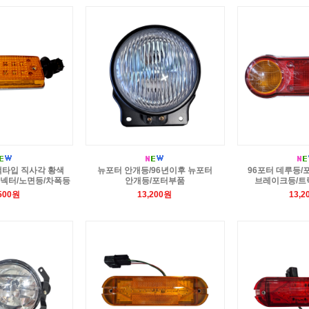
 잭타입 직사각 황색
뉴포터 안개등/96년이후 뉴포터
96포터 데루등/
넥터/노면등/차폭등
안개등/포터부품
브레이크등/트
,500원
13,200원
13,2