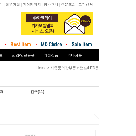
|
|
|
|
|
인
회원가입
마이페이지
장바구니
주문조회
고객센터
츠
산업/안전용품
계절상품
기타상품
>
>
Home
시중품외장부품
램프/LED등
2)
전구
(11)