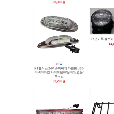
35,300원
96년이후 뉴포터
14
KT플러스 24V 슈퍼써치 타원형 LED
커넥터타입 사이드램프/실버/노면등/
잭타입
52,200원