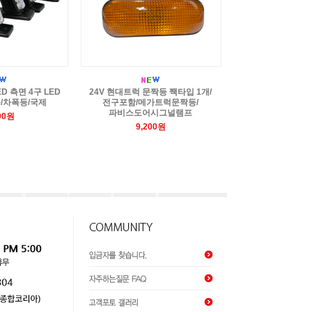
ED 측면 4구 LED
24V 현대트럭 문짝등 짹타입 1개/
/차폭등/국제
전구포함/메가트럭문짝등/
파비스도어시그널램프
00원
9,200원