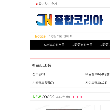
즐겨찾기 추가
종합코리아 추석연휴 배송...
쇼핑몰 개편 안내~!!
종합코리아 카카오톡 알림...
모비스순정부품
시중품외장부품
시중품
램프/LED등
전조등
(1)
테일램프(데루등)
(
기타램프용품
(7)
사이드램프
(121)