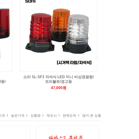
소리 SL-SF3 자석식 LED 미니 비상경광등/
등/
프리볼트/경고등
47,000원
격 I
높은가격 I
상품명 I
제조사 I
판매순위 I
많이 본 상품