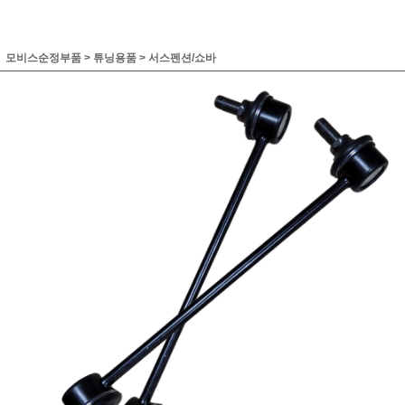
모비스순정부품
>
튜닝용품
>
서스펜션/쇼바