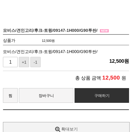
모비스/견인고리/후크-토윙/09147-1H000/G90투싼/
상품가
12,500
원
모비스/견인고리/후크-토윙/09147-1H000/G90투싼/
12,500
원
+1
-1
12,500
총 상품 금액
원
찜
장바구니
구매하기
확대보기