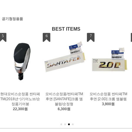
공기청정용품
BEST ITEMS
7
8
9
정품/싼타페TM
모비스순정품 싼타페TM
모비스순정품 벨로스터N
모비스순
NTAFE]크롬 엠
후면 [2.0D] 크롬 엠블렘
후면 [N] 크롬 엠블럼
크롬 [N
럼/순정형
3,900원
4,600원
,300원
5