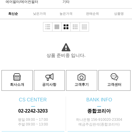
에어필터/에어컨필터
기타
최신순
낮은가격
높은가격
판매순위
상품명
상품 준비중 입니다.
회사소개
공지사항
고객후기
고객센터
CS CENTER
BANK INFO
ㅡ
ㅡ
02-2242-3203
종합코리아
평일 09:00 ~ 17:00
하나은행 156-910020-23304
주말 09:00 ~ 13:00
예금주김판석(종합코리아)