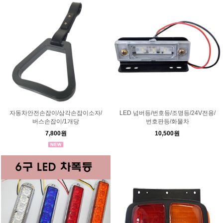
자동차안전손잡이/삼각손잡이소자/
LED 넘버등/번호등/조명등/24V전용/
버스손잡이/1개당
번호판등/화물차
7,800원
10,500원