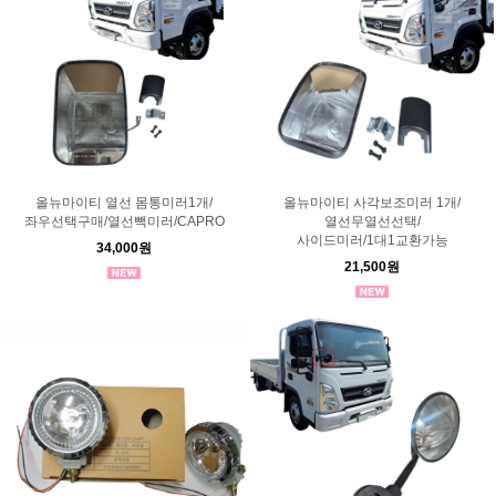
올뉴마이티 열선 몸통미러1개/
올뉴마이티 사각보조미러 1개/
좌우선택구매/열선빽미러/CAPRO
열선무열선선택/
사이드미러/1대1교환가능
34,000원
21,500원