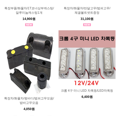
특장부품/화물차/1T코너상부캐스팅/
특장차/화물차/반달고무/범퍼고무/
알루미늄캐스팅1개
체결볼트셋트증정
14,900원
31,100원
크롬 4구 미니 LED 차폭등/LED차폭등
6,400원
특장차/화물차/윙바디/범퍼고무모음/
밤바고무모음
4,050원