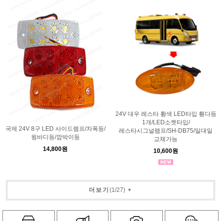
24V 대우 레스타 황색 LED타입 휀다등
1개/LED소켓타입/
국제 24V 8구 LED 사이드램프/차폭등/
레스타시그널램프/SH-DB75/일대일
윙바디등/깜박이등
교체가능
14,800원
10,600원
더보기
(
1
/
27
)
+