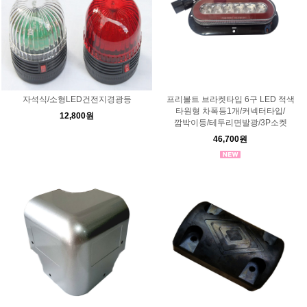
자석식/소형LED건전지경광등
프리볼트 브라켓타입 6구 LED 적색
타원형 차폭등1개/커넥터타입/
12,800원
깜박이등/테두리면발광/3P소켓
46,700원