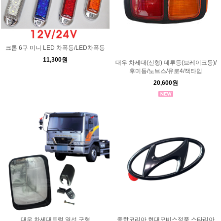
크롬 6구 미니 LED 차폭등/LED차폭등
11,300원
대우 차세대(신형) 데루등(브레이크등)/
후미등/노브스/유로4/잭타입
20,600원
대우 차세대트럭 열선 구형
종합코리아 현대모비스정품 스타리아