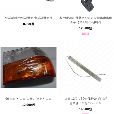
써치라이트/써치할로겐/서치할로겐
올뉴마이티 원형보조미러1개/범퍼미러/
조수석보조미러/원미러
8,800원
12,500원
96 포터 시그널 깜빡이/포터시그널
백색 12구 LED바/12V24V선택/
볼록렌즈적용/SS라이트
12,000원
16,500원