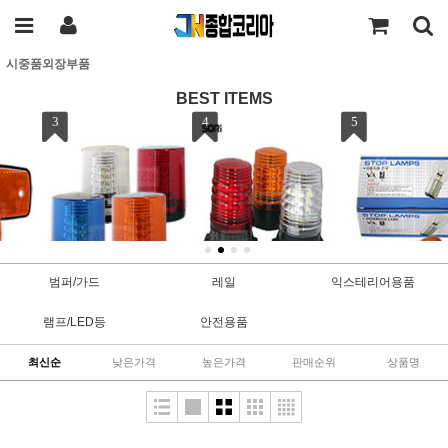
시중품외장부품
BEST ITEMS
4
5
6
범퍼/가드
레일
익스테리어용품
소리 SL-SF3 자석식 LED
조광 150도 황색 싱글 더
어린이보호차량 안전보조
램프/LED등
안전용품
미니 비상경광등/프리볼
블 전구 10개 1BOX/자동
등/경광등/경광등받침대
트/경고등
차전구/스톱램프
세트
최신순
낮은가격
높은가격
판매순위
상품명
47,000원
5,500원
61,000원