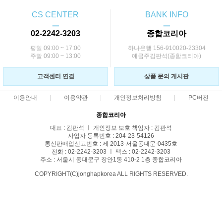
CS CENTER
BANK INFO
ㅡ
ㅡ
02-2242-3203
종합코리아
평일 09:00 ~ 17:00
하나은행 156-910020-23304
주말 09:00 ~ 13:00
예금주김판석(종합코리아)
고객센터 연결
상품 문의 게시판
이용안내
이용약관
개인정보처리방침
PC버전
종합코리아
대표 : 김판석 ㅣ 개인정보 보호 책임자 : 김판석
사업자 등록번호 : 204-23-54126
통신판매업신고번호 : 제 2013-서울동대문-0435호
전화 : 02-2242-3203 ㅣ 팩스 : 02-2242-3203
주소 : 서울시 동대문구 장안1동 410-2 1층 종합코리아
COPYRIGHT(C)jonghapkorea ALL RIGHTS RESERVED.